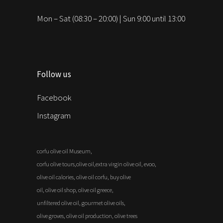
Mon – Sat (08:30 – 20:00) | Sun 9:00 until 13:00
Follow us
Facebook
Instagram
corfu olive oil Museum,
corfu olive tours,olive oil,extra virgin olive oil, evoo,
olive oil calories, olive oil corfu, buy olive
oil, olive oil shop, olive oil greece,
unfiltered olive oil, gourmet olive oils,
olive groves, olive oil production, olive trees